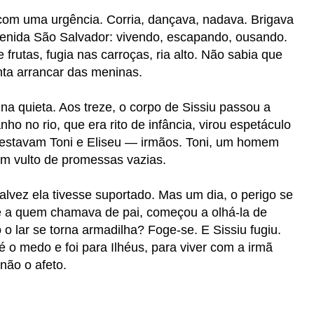
 com uma urgência. Corria, dançava, nadava. Brigava
enida São Salvador: vivendo, escapando, ousando.
frutas, fugia nas carroças, ria alto. Não sabia que
nta arrancar das meninas.
 quieta. Aos treze, o corpo de Sissiu passou a
o no rio, que era rito de infância, virou espetáculo
, estavam Toni e Eliseu — irmãos. Toni, um homem
um vulto de promessas vazias.
talvez ela tivesse suportado. Mas um dia, o perigo se
le a quem chamava de pai, começou a olhá-la de
 o lar se torna armadilha? Foge-se. E Sissiu fugiu.
 o medo e foi para Ilhéus, para viver com a irmã
ão o afeto.