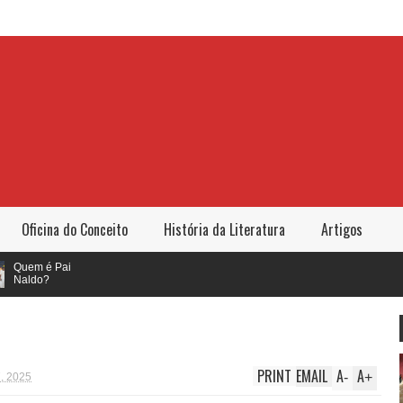
Oficina do Conceito
História da Literatura
Artigos
 é Pai
o?
PRINT
EMAIL
A
A
-
+
, 2025