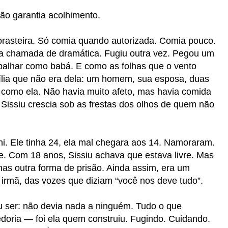
não garantia acolhimento.
forasteira. Só comia quando autorizada. Comia pouco.
a chamada de dramática. Fugiu outra vez. Pegou um
balhar como babá. E como as folhas que o vento
mília que não era dela: um homem, sua esposa, duas
 como ela. Não havia muito afeto, mas havia comida
 Sissiu crescia sob as frestas dos olhos de quem não
i. Ele tinha 24, ela mal chegara aos 14. Namoraram.
. Com 18 anos, Sissiu achava que estava livre. Mas
nas outra forma de prisão. Ainda assim, era um
irmã, das vozes que diziam “você nos deve tudo”.
u ser: não devia nada a ninguém. Tudo o que
oria — foi ela quem construiu. Fugindo. Cuidando.