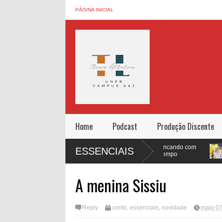
PÁGINA INICIAL
Home
Podcast
Produção Discente
A III Jornada de Pesquisa
Brincando com
Quem
ESSENCIAIS
e Extensão do ( Campus
o tempo
Nald
XXI- UNEB) traz o Teatro
Popular de Ilhéus com o
espetáculo "Boretepetei. uno" ao
A menina Sissiu
Colégio Estadual de Ipiau
Reply
conto
,
essenciais
,
novidade
maio 07