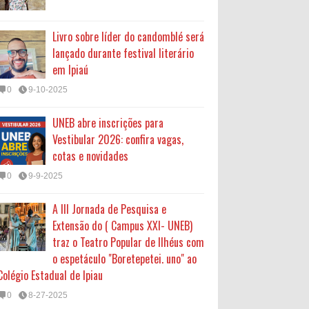
Livro sobre líder do candomblé será
lançado durante festival literário
em Ipiaú
0
9-10-2025
UNEB abre inscrições para
Vestibular 2026: confira vagas,
cotas e novidades
0
9-9-2025
A III Jornada de Pesquisa e
Extensão do ( Campus XXI- UNEB)
traz o Teatro Popular de Ilhéus com
o espetáculo "Boretepetei. uno" ao
Colégio Estadual de Ipiau
0
8-27-2025