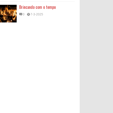
Brincando com o tempo
0
7-3-2025
O Que é um Fanzine? A História e
Importância dos Periódicos
Alternativos como Laboratórios de
Escrita Criativa
O termo " fanzine " é a junção das palavras " fan " e "
magazine ", e se refere a revistas produzidas por e
pa...
Quem é Pai Naldo?
Por volta dos meus seis anos, lembro
que o mundo ainda era uma névoa
densa, em que nomes, formas e
sentidos se confundiam numa espécie de en...