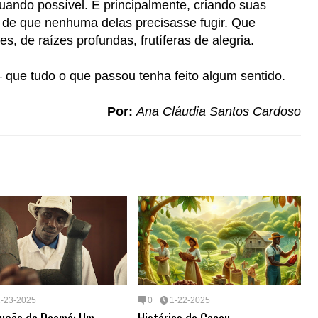
ando possível. E principalmente, criando suas
o de que nenhuma delas precisasse fugir. Que
, de raízes profundas, frutíferas de alegria.
— que tudo o que passou tenha feito algum sentido.
Por:
Ana Cláudia Santos Cardoso
1-23-2025
0
1-22-2025
lução de Daomé: Um
Histórias do Cacau