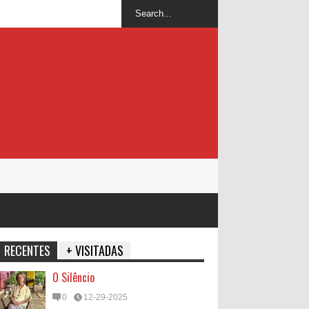
RECENTES
+ VISITADAS
O Silêncio
0
12-29-2025