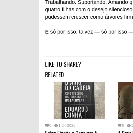
Trabalhando. Suportando. Amando qu
quatro filhas com o desejo silencios
pudessem crescer como árvores firmes
E só por isso, talvez — só por isso 
LIKE TO SHARE?
RELATED
0
1-24-2025
0
Entre Ficção e Censura: A
A Devo