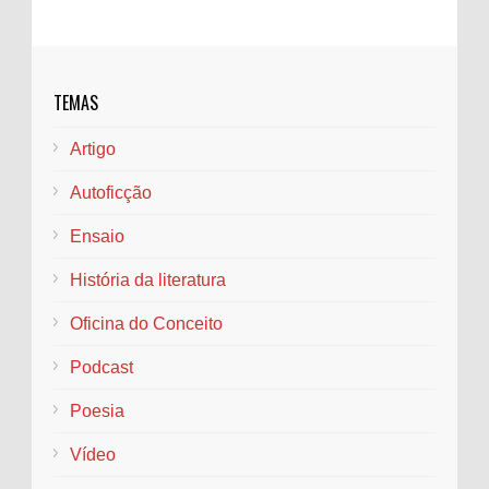
O Que é um Fanzine? A História e
Importância dos Periódicos Alternativos
TEMAS
como Laboratórios de Escrita Criativa
O termo " fanzine " é a junção das palavras " fan "
Artigo
e " magazine ", e se refere a revistas produzidas por e pa...
Autoficção
Quem é Pai Naldo?
Por volta dos meus seis anos, lembro que o
Ensaio
mundo ainda era uma névoa densa, em que
nomes, formas e sentidos se confundiam numa
História da literatura
espécie de en...
Oficina do Conceito
DILIGÊNCIA IMAGÉTICA EM SANDMAN: OS
SIGNOS DE MORPHEUS
Podcast
Por: Iasmim Vieira Amaral RESUMO: A pesquisa
Poesia
proposta tem como objeto a obra Sandman
(1988), de autoria do escritor e roteirista Neil ...
Vídeo