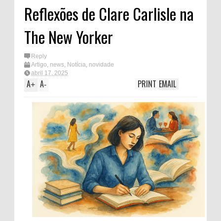
Reflexões de Clare Carlisle na
The New Yorker
Reply
Artigo
,
news
,
Notícia
,
novidade
abril 17, 2025
A
A
PRINT
EMAIL
+
-