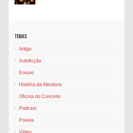
O Que é um Fanzine? A História e
Importância dos Periódicos Alternativos
TEMAS
como Laboratórios de Escrita Criativa
O termo " fanzine " é a junção das palavras " fan "
Artigo
e " magazine ", e se refere a revistas produzidas por e pa...
Autoficção
Quem é Pai Naldo?
Por volta dos meus seis anos, lembro que o
Ensaio
mundo ainda era uma névoa densa, em que
nomes, formas e sentidos se confundiam numa
História da literatura
espécie de en...
Oficina do Conceito
DILIGÊNCIA IMAGÉTICA EM SANDMAN: OS
SIGNOS DE MORPHEUS
Podcast
Por: Iasmim Vieira Amaral RESUMO: A pesquisa
Poesia
proposta tem como objeto a obra Sandman
(1988), de autoria do escritor e roteirista Neil ...
Vídeo