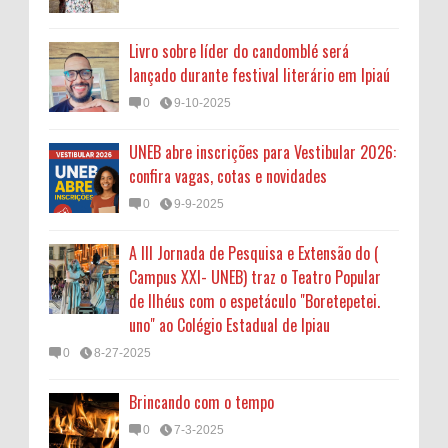
Livro sobre líder do candomblé será
lançado durante festival literário em Ipiaú
0
9-10-2025
UNEB abre inscrições para Vestibular 2026:
confira vagas, cotas e novidades
0
9-9-2025
A III Jornada de Pesquisa e Extensão do (
Campus XXI- UNEB) traz o Teatro Popular
de Ilhéus com o espetáculo "Boretepetei.
uno" ao Colégio Estadual de Ipiau
0
8-27-2025
Brincando com o tempo
0
7-3-2025