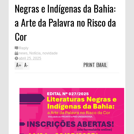
Negras e Indígenas da Bahia:
a Arte da Palavra no Risco da
Cor
Reply
news
,
Notícia
,
novidade
abril 25, 2025
A
A
PRINT
EMAIL
+
-