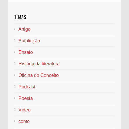
O Que é um Fanzine? A História e
Importância dos Periódicos Alternativos
TEMAS
como Laboratórios de Escrita Criativa
O termo " fanzine " é a junção das palavras " fan "
Artigo
e " magazine ", e se refere a revistas produzidas por e pa...
Autoficção
Quem é Pai Naldo?
Por volta dos meus seis anos, lembro que o
Ensaio
mundo ainda era uma névoa densa, em que
nomes, formas e sentidos se confundiam numa
História da literatura
espécie de en...
Oficina do Conceito
DILIGÊNCIA IMAGÉTICA EM SANDMAN: OS
SIGNOS DE MORPHEUS
Podcast
Por: Iasmim Vieira Amaral RESUMO: A pesquisa
Poesia
proposta tem como objeto a obra Sandman
(1988), de autoria do escritor e roteirista Neil ...
Vídeo
conto